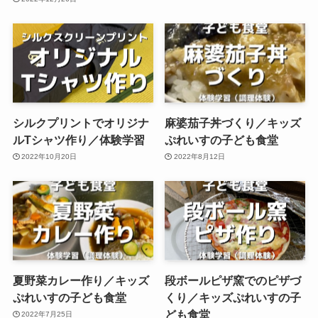
シルクプリントでオリジナ
麻婆茄子丼づくり／キッズ
ルTシャツ作り／体験学習
ぷれいすの子ども食堂
2022年10月20日
2022年8月12日
夏野菜カレー作り／キッズ
段ボールピザ窯でのピザづ
ぷれいすの子ども食堂
くり／キッズぷれいすの子
ども食堂
2022年7月25日