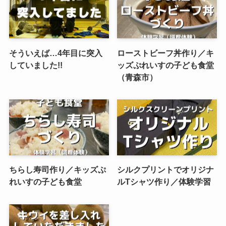
そういえば…4年目に突入
ローストビーフ丼作り／キ
していました!!
ッズぷれいすの子ども食堂
（青森市）
ちらし寿司作り／キッズぷ
シルクプリントでオリジナ
れいすの子ども食堂
ルTシャツ作り／体験学習