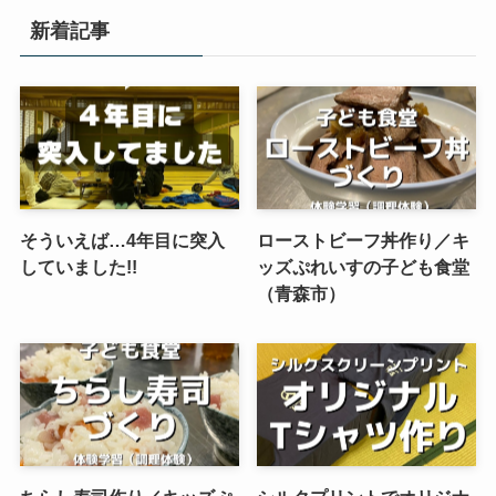
新着記事
そういえば…4年目に突入
ローストビーフ丼作り／キ
していました!!
ッズぷれいすの子ども食堂
（青森市）