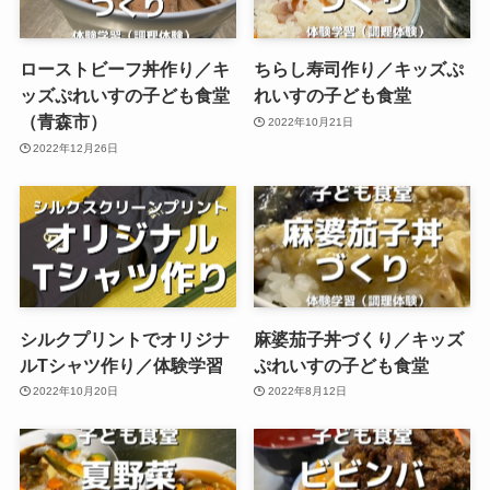
ローストビーフ丼作り／キ
ちらし寿司作り／キッズぷ
ッズぷれいすの子ども食堂
れいすの子ども食堂
（青森市）
2022年10月21日
2022年12月26日
シルクプリントでオリジナ
麻婆茄子丼づくり／キッズ
ルTシャツ作り／体験学習
ぷれいすの子ども食堂
2022年10月20日
2022年8月12日