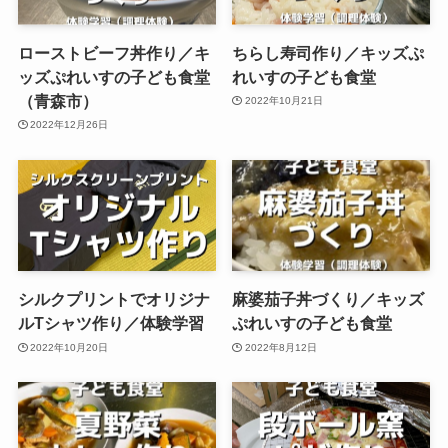
ローストビーフ丼作り／キ
ちらし寿司作り／キッズぷ
ッズぷれいすの子ども食堂
れいすの子ども食堂
（青森市）
2022年10月21日
2022年12月26日
シルクプリントでオリジナ
麻婆茄子丼づくり／キッズ
ルTシャツ作り／体験学習
ぷれいすの子ども食堂
2022年10月20日
2022年8月12日