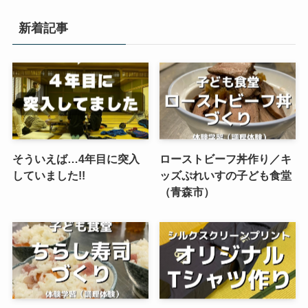
新着記事
そういえば…4年目に突入
ローストビーフ丼作り／キ
していました!!
ッズぷれいすの子ども食堂
（青森市）