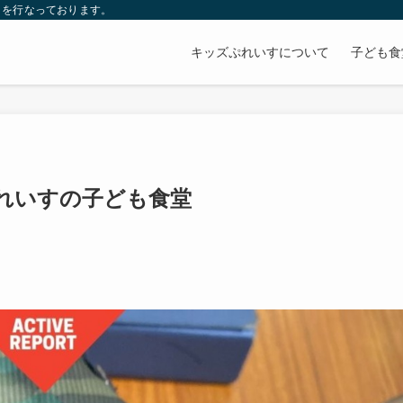
」を行なっております。
キッズぷれいすについて
子ども食
れいすの子ども食堂