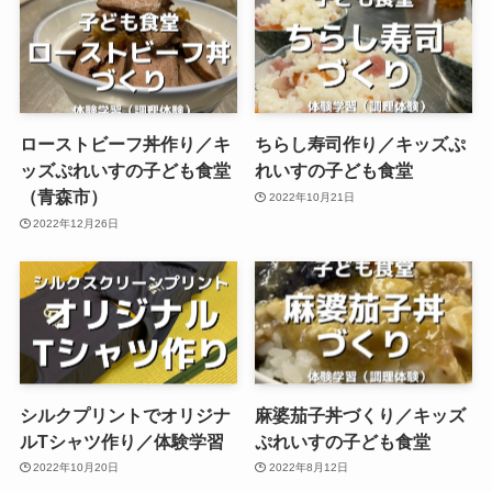
ローストビーフ丼作り／キ
ちらし寿司作り／キッズぷ
ッズぷれいすの子ども食堂
れいすの子ども食堂
（青森市）
2022年10月21日
2022年12月26日
シルクプリントでオリジナ
麻婆茄子丼づくり／キッズ
ルTシャツ作り／体験学習
ぷれいすの子ども食堂
2022年10月20日
2022年8月12日