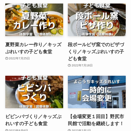
夏野菜カレー作り／キッズ
段ボールピザ窯でのピザづ
ぷれいすの子ども食堂
くり／キッズぷれいすの子
ども食堂
2022年7月25日
2022年7月18日
ビビンバづくり／キッズぷ
【会場変更１回目】野尻市
れいすの子ども食堂
民館で活動を継続します！
2022年6月6日
2022年2月1日