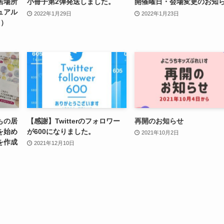
居場所
小冊子第2弾発送しました。
開催曜日・会場変更のお知
ュアル
2022年1月29日
2022年1月23日
目）
もの居
【感謝】Twitterのフォロワー
再開のお知らせ
を始め
が600になりました。
2021年10月2日
を作成
2021年12月10日